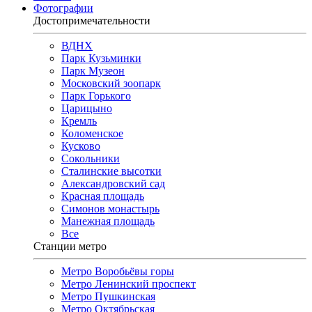
Фотографии
Достопримечательности
ВДНХ
Парк Кузьминки
Парк Музеон
Московский зоопарк
Парк Горького
Царицыно
Кремль
Коломенское
Кусково
Сокольники
Сталинские высотки
Александровский сад
Красная площадь
Симонов монастырь
Манежная площадь
Все
Станции метро
Метро Воробьёвы горы
Метро Ленинский проспект
Метро Пушкинская
Метро Октябрьская