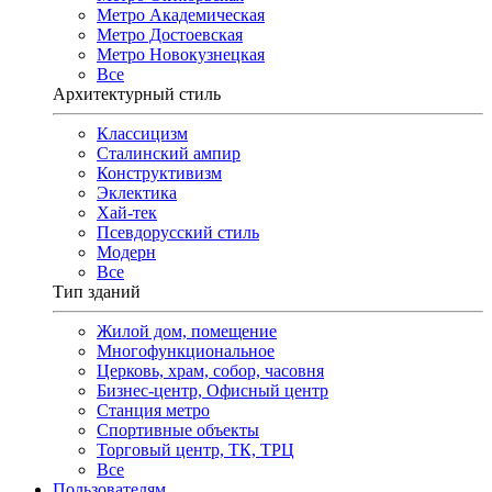
Метро Академическая
Метро Достоевская
Метро Новокузнецкая
Все
Архитектурный стиль
Классицизм
Сталинский ампир
Конструктивизм
Эклектика
Хай-тек
Псевдорусский стиль
Модерн
Все
Тип зданий
Жилой дом, помещение
Многофункциональное
Церковь, храм, собор, часовня
Бизнес-центр, Офисный центр
Станция метро
Спортивные объекты
Торговый центр, ТК, ТРЦ
Все
Пользователям