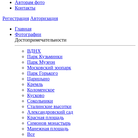
Авторам фото
Контакты
Регистрация
Авторизация
Главная
Фотографии
Достопримечательности
ВДНХ
Парк Кузьминки
Парк Музеон
Московский зоопарк
Парк Горького
Царицыно
Кремль
Коломенское
Кусково
Сокольники
Сталинские высотки
Александровский сад
Красная площадь
Симонов монастырь
Манежная площадь
Все