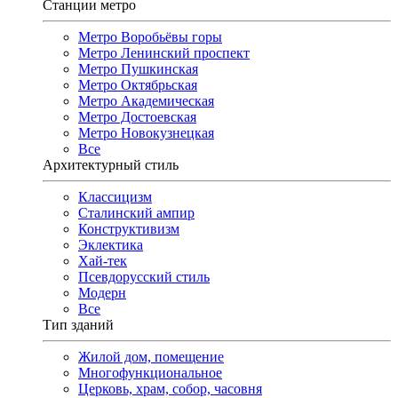
Станции метро
Метро Воробьёвы горы
Метро Ленинский проспект
Метро Пушкинская
Метро Октябрьская
Метро Академическая
Метро Достоевская
Метро Новокузнецкая
Все
Архитектурный стиль
Классицизм
Сталинский ампир
Конструктивизм
Эклектика
Хай-тек
Псевдорусский стиль
Модерн
Все
Тип зданий
Жилой дом, помещение
Многофункциональное
Церковь, храм, собор, часовня