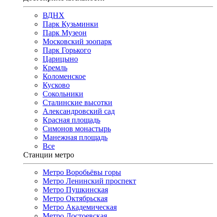
ВДНХ
Парк Кузьминки
Парк Музеон
Московский зоопарк
Парк Горького
Царицыно
Кремль
Коломенское
Кусково
Сокольники
Сталинские высотки
Александровский сад
Красная площадь
Симонов монастырь
Манежная площадь
Все
Станции метро
Метро Воробьёвы горы
Метро Ленинский проспект
Метро Пушкинская
Метро Октябрьская
Метро Академическая
Метро Достоевская