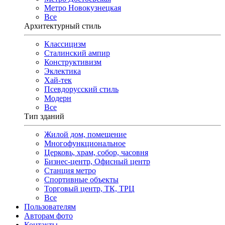
Метро Новокузнецкая
Все
Архитектурный стиль
Классицизм
Сталинский ампир
Конструктивизм
Эклектика
Хай-тек
Псевдорусский стиль
Модерн
Все
Тип зданий
Жилой дом, помещение
Многофункциональное
Церковь, храм, собор, часовня
Бизнес-центр, Офисный центр
Станция метро
Спортивные объекты
Торговый центр, ТК, ТРЦ
Все
Пользователям
Авторам фото
Контакты