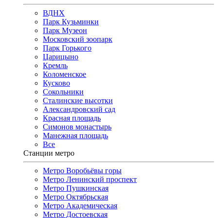
ВДНХ
Парк Кузьминки
Парк Музеон
Московский зоопарк
Парк Горького
Царицыно
Кремль
Коломенское
Кусково
Сокольники
Сталинские высотки
Александровский сад
Красная площадь
Симонов монастырь
Манежная площадь
Все
Станции метро
Метро Воробьёвы горы
Метро Ленинский проспект
Метро Пушкинская
Метро Октябрьская
Метро Академическая
Метро Достоевская