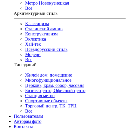
Метро Новокузнецкая
Все
Архитектурный стиль
Классицизм
Сталинский ампир
Конструктивизм
Эклектика
Хай-тек
Псевдорусский стиль
Модерн
Все
Тип зданий
Жилой дом, помещение
Многофункциональное
Церковь, храм, собор, часовня
Бизнес-центр, Офисный центр
Станция метро
Спортивные объекты
Торговый центр, ТК, ТРЦ
Все
Пользователям
Авторам фото
Контакты