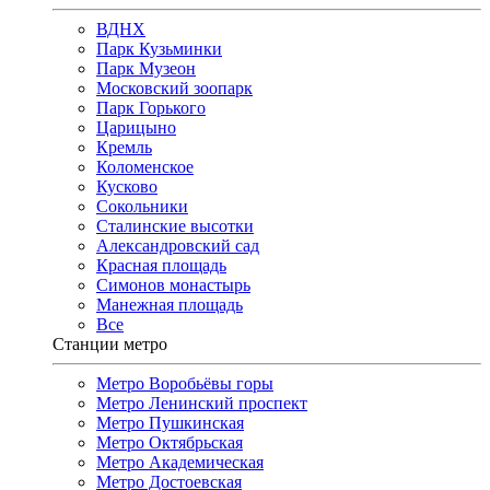
ВДНХ
Парк Кузьминки
Парк Музеон
Московский зоопарк
Парк Горького
Царицыно
Кремль
Коломенское
Кусково
Сокольники
Сталинские высотки
Александровский сад
Красная площадь
Симонов монастырь
Манежная площадь
Все
Станции метро
Метро Воробьёвы горы
Метро Ленинский проспект
Метро Пушкинская
Метро Октябрьская
Метро Академическая
Метро Достоевская