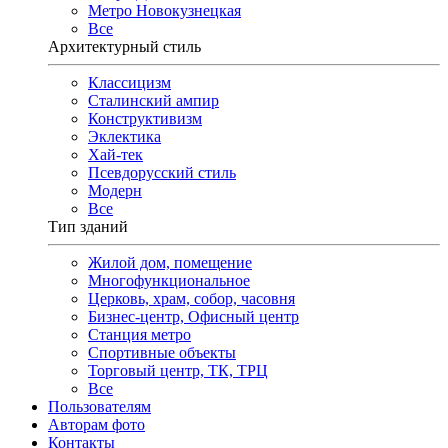
Метро Новокузнецкая
Все
Архитектурный стиль
Классицизм
Сталинский ампир
Конструктивизм
Эклектика
Хай-тек
Псевдорусский стиль
Модерн
Все
Тип зданий
Жилой дом, помещение
Многофункциональное
Церковь, храм, собор, часовня
Бизнес-центр, Офисный центр
Станция метро
Спортивные объекты
Торговый центр, ТК, ТРЦ
Все
Пользователям
Авторам фото
Контакты