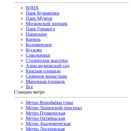
ВДНХ
Парк Кузьминки
Парк Музеон
Московский зоопарк
Парк Горького
Царицыно
Кремль
Коломенское
Кусково
Сокольники
Сталинские высотки
Александровский сад
Красная площадь
Симонов монастырь
Манежная площадь
Все
Станции метро
Метро Воробьёвы горы
Метро Ленинский проспект
Метро Пушкинская
Метро Октябрьская
Метро Академическая
Метро Достоевская