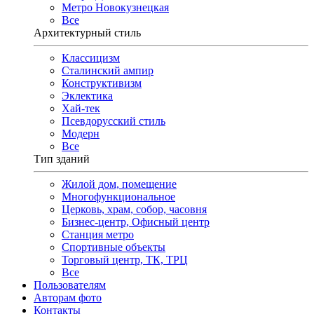
Метро Новокузнецкая
Все
Архитектурный стиль
Классицизм
Сталинский ампир
Конструктивизм
Эклектика
Хай-тек
Псевдорусский стиль
Модерн
Все
Тип зданий
Жилой дом, помещение
Многофункциональное
Церковь, храм, собор, часовня
Бизнес-центр, Офисный центр
Станция метро
Спортивные объекты
Торговый центр, ТК, ТРЦ
Все
Пользователям
Авторам фото
Контакты