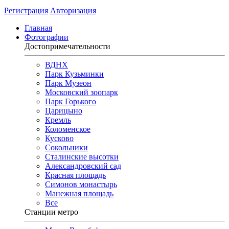
Регистрация
Авторизация
Главная
Фотографии
Достопримечательности
ВДНХ
Парк Кузьминки
Парк Музеон
Московский зоопарк
Парк Горького
Царицыно
Кремль
Коломенское
Кусково
Сокольники
Сталинские высотки
Александровский сад
Красная площадь
Симонов монастырь
Манежная площадь
Все
Станции метро