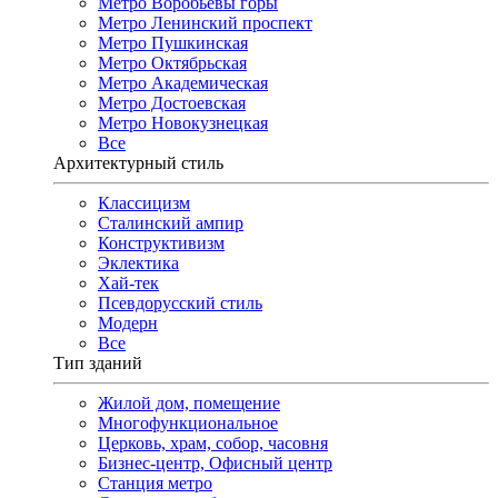
Метро Воробьёвы горы
Метро Ленинский проспект
Метро Пушкинская
Метро Октябрьская
Метро Академическая
Метро Достоевская
Метро Новокузнецкая
Все
Архитектурный стиль
Классицизм
Сталинский ампир
Конструктивизм
Эклектика
Хай-тек
Псевдорусский стиль
Модерн
Все
Тип зданий
Жилой дом, помещение
Многофункциональное
Церковь, храм, собор, часовня
Бизнес-центр, Офисный центр
Станция метро