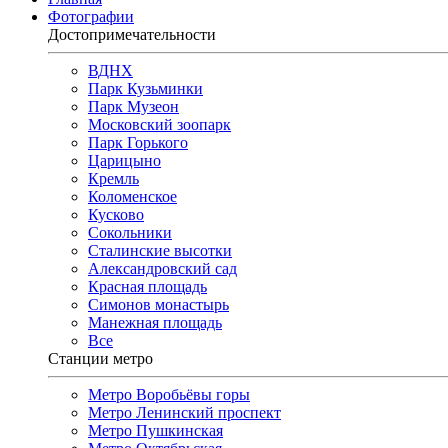
Фотографии
Достопримечательности
ВДНХ
Парк Кузьминки
Парк Музеон
Московский зоопарк
Парк Горького
Царицыно
Кремль
Коломенское
Кусково
Сокольники
Сталинские высотки
Александровский сад
Красная площадь
Симонов монастырь
Манежная площадь
Все
Станции метро
Метро Воробьёвы горы
Метро Ленинский проспект
Метро Пушкинская