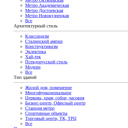
Метро Октябрьская
Метро Академическая
Метро Достоевская
Метро Новокузнецкая
Все
Архитектурный стиль
Классицизм
Сталинский ампир
Конструктивизм
Эклектика
Хай-тек
Псевдорусский стиль
Модерн
Все
Тип зданий
Жилой дом, помещение
Многофункциональное
Церковь, храм, собор, часовня
Бизнес-центр, Офисный центр
Станция метро
Спортивные объекты
Торговый центр, ТК, ТРЦ
Все