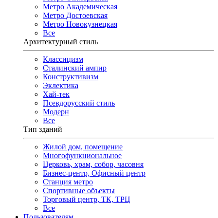
Метро Академическая
Метро Достоевская
Метро Новокузнецкая
Все
Архитектурный стиль
Классицизм
Сталинский ампир
Конструктивизм
Эклектика
Хай-тек
Псевдорусский стиль
Модерн
Все
Тип зданий
Жилой дом, помещение
Многофункциональное
Церковь, храм, собор, часовня
Бизнес-центр, Офисный центр
Станция метро
Спортивные объекты
Торговый центр, ТК, ТРЦ
Все
Пользователям