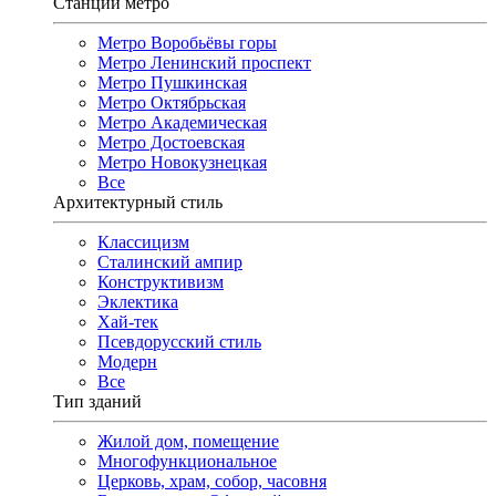
Станции метро
Метро Воробьёвы горы
Метро Ленинский проспект
Метро Пушкинская
Метро Октябрьская
Метро Академическая
Метро Достоевская
Метро Новокузнецкая
Все
Архитектурный стиль
Классицизм
Сталинский ампир
Конструктивизм
Эклектика
Хай-тек
Псевдорусский стиль
Модерн
Все
Тип зданий
Жилой дом, помещение
Многофункциональное
Церковь, храм, собор, часовня