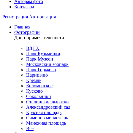
Авторам фото
Контакты
Регистрация
Авторизация
Главная
Фотографии
Достопримечательности
ВДНХ
Парк Кузьминки
Парк Музеон
Московский зоопарк
Парк Горького
Царицыно
Кремль
Коломенское
Кусково
Сокольники
Сталинские высотки
Александровский сад
Красная площадь
Симонов монастырь
Манежная площадь
Все