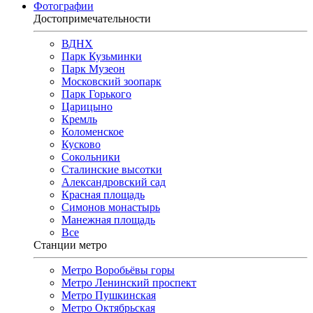
Фотографии
Достопримечательности
ВДНХ
Парк Кузьминки
Парк Музеон
Московский зоопарк
Парк Горького
Царицыно
Кремль
Коломенское
Кусково
Сокольники
Сталинские высотки
Александровский сад
Красная площадь
Симонов монастырь
Манежная площадь
Все
Станции метро
Метро Воробьёвы горы
Метро Ленинский проспект
Метро Пушкинская
Метро Октябрьская