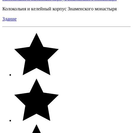
Колокольня и келейный корпус Знаменского монастыря
Здание