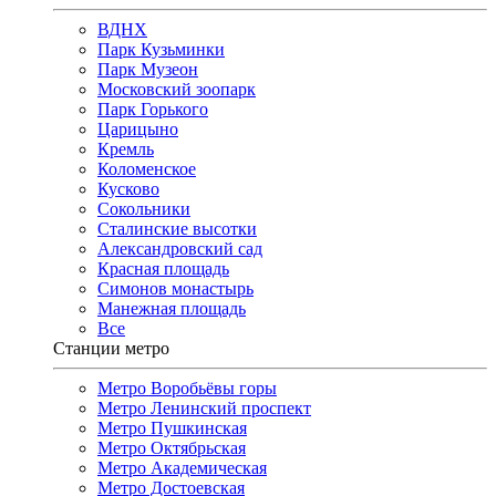
ВДНХ
Парк Кузьминки
Парк Музеон
Московский зоопарк
Парк Горького
Царицыно
Кремль
Коломенское
Кусково
Сокольники
Сталинские высотки
Александровский сад
Красная площадь
Симонов монастырь
Манежная площадь
Все
Станции метро
Метро Воробьёвы горы
Метро Ленинский проспект
Метро Пушкинская
Метро Октябрьская
Метро Академическая
Метро Достоевская