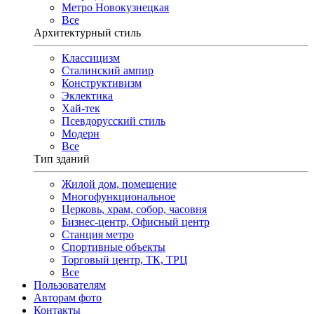
Метро Новокузнецкая
Все
Архитектурный стиль
Классицизм
Сталинский ампир
Конструктивизм
Эклектика
Хай-тек
Псевдорусский стиль
Модерн
Все
Тип зданий
Жилой дом, помещение
Многофункциональное
Церковь, храм, собор, часовня
Бизнес-центр, Офисный центр
Станция метро
Спортивные объекты
Торговый центр, ТК, ТРЦ
Все
Пользователям
Авторам фото
Контакты