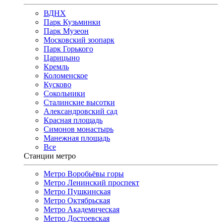
ВДНХ
Парк Кузьминки
Парк Музеон
Московский зоопарк
Парк Горького
Царицыно
Кремль
Коломенское
Кусково
Сокольники
Сталинские высотки
Александровский сад
Красная площадь
Симонов монастырь
Манежная площадь
Все
Станции метро
Метро Воробьёвы горы
Метро Ленинский проспект
Метро Пушкинская
Метро Октябрьская
Метро Академическая
Метро Достоевская