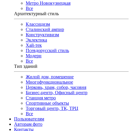
Метро Новокузнецкая
Все
Архитектурный стиль
Классицизм
Сталинский ампир
Конструктивизм
Эклектика
Хай-тек
Псевдорусский стиль
Модерн
Все
Тип зданий
Жилой дом, помещение
Многофункциональное
Церковь, храм, собор, часовня
Бизнес-центр, Офисный центр
Станция метро
Спортивные объекты
Торговый центр, ТК, ТРЦ
Все
Пользователям
Авторам фото
Контакты