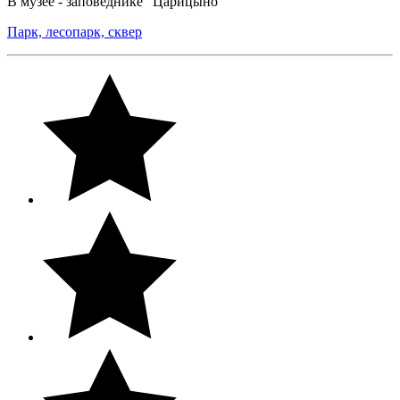
В музее - заповеднике "Царицыно"
Парк, лесопарк, сквер