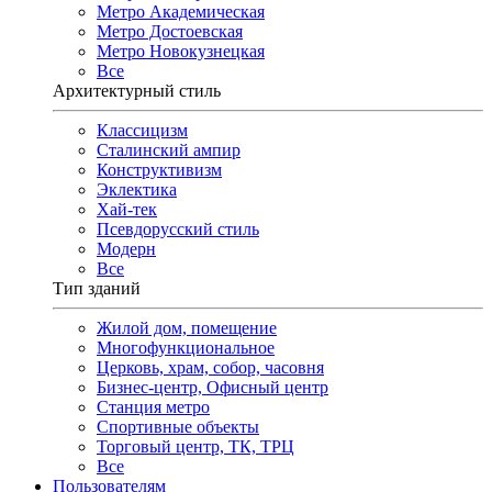
Метро Академическая
Метро Достоевская
Метро Новокузнецкая
Все
Архитектурный стиль
Классицизм
Сталинский ампир
Конструктивизм
Эклектика
Хай-тек
Псевдорусский стиль
Модерн
Все
Тип зданий
Жилой дом, помещение
Многофункциональное
Церковь, храм, собор, часовня
Бизнес-центр, Офисный центр
Станция метро
Спортивные объекты
Торговый центр, ТК, ТРЦ
Все
Пользователям