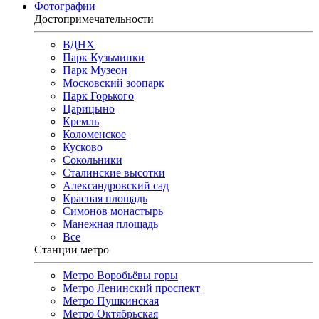
Фотографии
Достопримечательности
ВДНХ
Парк Кузьминки
Парк Музеон
Московский зоопарк
Парк Горького
Царицыно
Кремль
Коломенское
Кусково
Сокольники
Сталинские высотки
Александровский сад
Красная площадь
Симонов монастырь
Манежная площадь
Все
Станции метро
Метро Воробьёвы горы
Метро Ленинский проспект
Метро Пушкинская
Метро Октябрьская