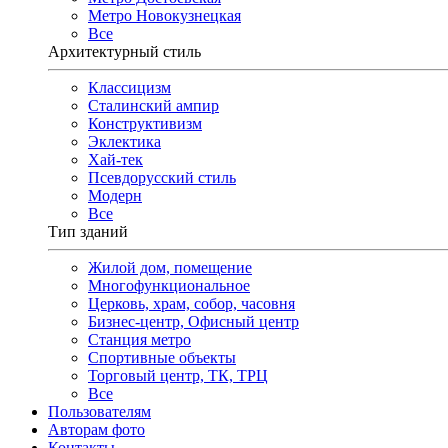
Метро Новокузнецкая
Все
Архитектурный стиль
Классицизм
Сталинский ампир
Конструктивизм
Эклектика
Хай-тек
Псевдорусский стиль
Модерн
Все
Тип зданий
Жилой дом, помещение
Многофункциональное
Церковь, храм, собор, часовня
Бизнес-центр, Офисный центр
Станция метро
Спортивные объекты
Торговый центр, ТК, ТРЦ
Все
Пользователям
Авторам фото
Контакты