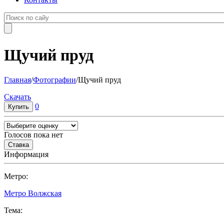
Щучий пруд
Главная
/
Фотографии
/
Щучий пруд
Cкачать
0
Голосов пока нет
Информация
Метро:
Метро Волжская
Тема: