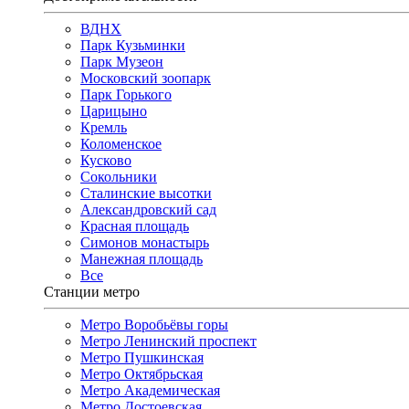
ВДНХ
Парк Кузьминки
Парк Музеон
Московский зоопарк
Парк Горького
Царицыно
Кремль
Коломенское
Кусково
Сокольники
Сталинские высотки
Александровский сад
Красная площадь
Симонов монастырь
Манежная площадь
Все
Станции метро
Метро Воробьёвы горы
Метро Ленинский проспект
Метро Пушкинская
Метро Октябрьская
Метро Академическая
Метро Достоевская