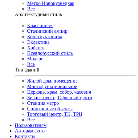
Метро Новокузнецкая
Все
Архитектурный стиль
Классицизм
Сталинский ампир
Конструктивизм
Эклектика
Хай-тек
Псевдорусский стиль
Модерн
Все
Тип зданий
Жилой дом, помещение
Многофункциональное
Церковь, храм, собор, часовня
Бизнес-центр, Офисный центр
Станция метро
Спортивные объекты
Торговый центр, ТК, ТРЦ
Все
Пользователям
Авторам фото
Контакты