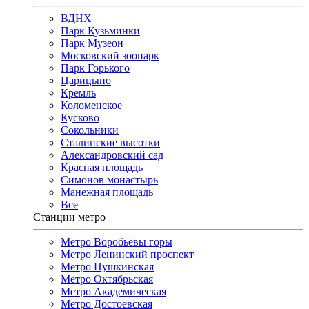
ВДНХ
Парк Кузьминки
Парк Музеон
Московский зоопарк
Парк Горького
Царицыно
Кремль
Коломенское
Кусково
Сокольники
Сталинские высотки
Александровский сад
Красная площадь
Симонов монастырь
Манежная площадь
Все
Станции метро
Метро Воробьёвы горы
Метро Ленинский проспект
Метро Пушкинская
Метро Октябрьская
Метро Академическая
Метро Достоевская