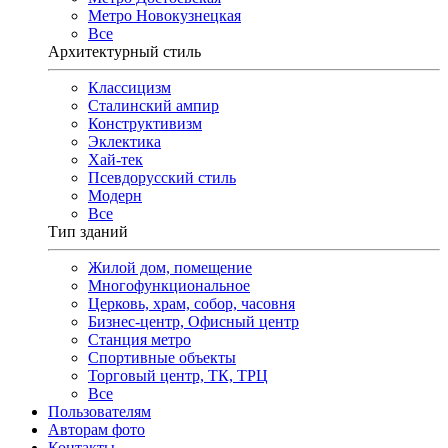
Метро Новокузнецкая
Все
Архитектурный стиль
Классицизм
Сталинский ампир
Конструктивизм
Эклектика
Хай-тек
Псевдорусский стиль
Модерн
Все
Тип зданий
Жилой дом, помещение
Многофункциональное
Церковь, храм, собор, часовня
Бизнес-центр, Офисный центр
Станция метро
Спортивные объекты
Торговый центр, ТК, ТРЦ
Все
Пользователям
Авторам фото
Контакты