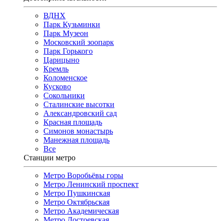
ВДНХ
Парк Кузьминки
Парк Музеон
Московский зоопарк
Парк Горького
Царицыно
Кремль
Коломенское
Кусково
Сокольники
Сталинские высотки
Александровский сад
Красная площадь
Симонов монастырь
Манежная площадь
Все
Станции метро
Метро Воробьёвы горы
Метро Ленинский проспект
Метро Пушкинская
Метро Октябрьская
Метро Академическая
Метро Достоевская