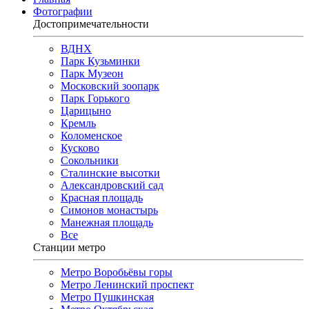
Фотографии
Достопримечательности
ВДНХ
Парк Кузьминки
Парк Музеон
Московский зоопарк
Парк Горького
Царицыно
Кремль
Коломенское
Кусково
Сокольники
Сталинские высотки
Александровский сад
Красная площадь
Симонов монастырь
Манежная площадь
Все
Станции метро
Метро Воробьёвы горы
Метро Ленинский проспект
Метро Пушкинская