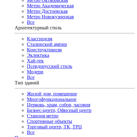
Метро Октябрьская
Метро Академическая
Метро Достоевская
Метро Новокузнецкая
Все
Архитектурный стиль
Классицизм
Сталинский ампир
Конструктивизм
Эклектика
Хай-тек
Псевдорусский стиль
Модерн
Все
Тип зданий
Жилой дом, помещение
Многофункциональное
Церковь, храм, собор, часовня
Бизнес-центр, Офисный центр
Станция метро
Спортивные объекты
Торговый центр, ТК, ТРЦ
Все