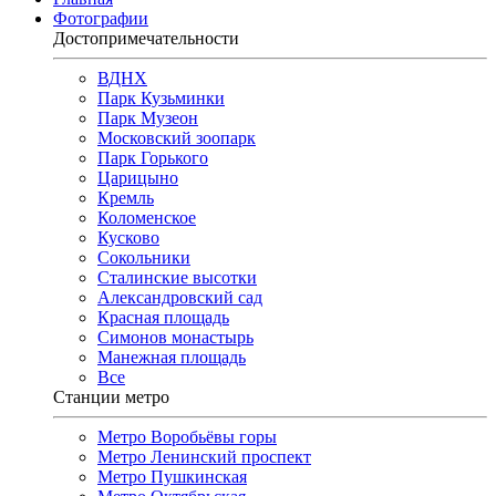
Фотографии
Достопримечательности
ВДНХ
Парк Кузьминки
Парк Музеон
Московский зоопарк
Парк Горького
Царицыно
Кремль
Коломенское
Кусково
Сокольники
Сталинские высотки
Александровский сад
Красная площадь
Симонов монастырь
Манежная площадь
Все
Станции метро
Метро Воробьёвы горы
Метро Ленинский проспект
Метро Пушкинская