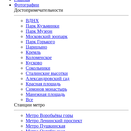
Фотографии
Достопримечательности
ВДНХ
Парк Кузьминки
Парк Музеон
Московский зоопарк
Парк Горького
Царицыно
Кремль
Коломенское
Кусково
Сокольники
Сталинские высотки
Александровский сад
Красная площадь
Симонов монастырь
Манежная площадь
Все
Станции метро
Метро Воробьёвы горы
Метро Ленинский проспект
Метро Пушкинская