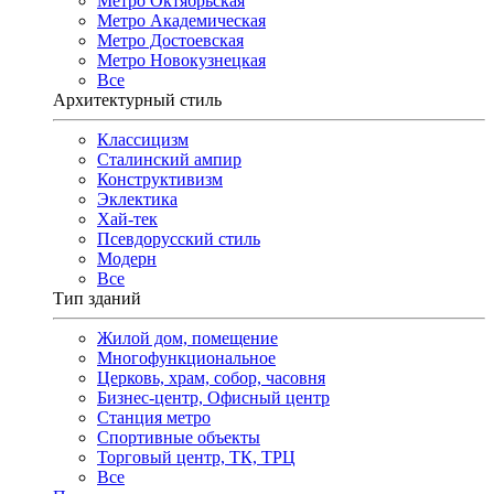
Метро Октябрьская
Метро Академическая
Метро Достоевская
Метро Новокузнецкая
Все
Архитектурный стиль
Классицизм
Сталинский ампир
Конструктивизм
Эклектика
Хай-тек
Псевдорусский стиль
Модерн
Все
Тип зданий
Жилой дом, помещение
Многофункциональное
Церковь, храм, собор, часовня
Бизнес-центр, Офисный центр
Станция метро
Спортивные объекты
Торговый центр, ТК, ТРЦ
Все