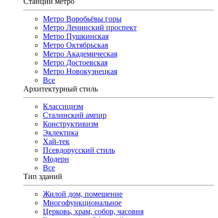
Станции метро
Метро Воробьёвы горы
Метро Ленинский проспект
Метро Пушкинская
Метро Октябрьская
Метро Академическая
Метро Достоевская
Метро Новокузнецкая
Все
Архитектурный стиль
Классицизм
Сталинский ампир
Конструктивизм
Эклектика
Хай-тек
Псевдорусский стиль
Модерн
Все
Тип зданий
Жилой дом, помещение
Многофункциональное
Церковь, храм, собор, часовня