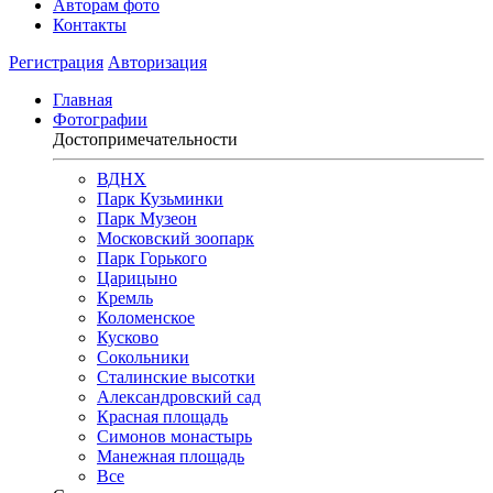
Авторам фото
Контакты
Регистрация
Авторизация
Главная
Фотографии
Достопримечательности
ВДНХ
Парк Кузьминки
Парк Музеон
Московский зоопарк
Парк Горького
Царицыно
Кремль
Коломенское
Кусково
Сокольники
Сталинские высотки
Александровский сад
Красная площадь
Симонов монастырь
Манежная площадь
Все