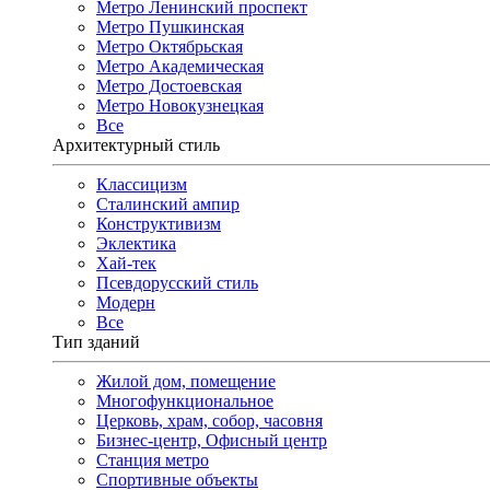
Метро Ленинский проспект
Метро Пушкинская
Метро Октябрьская
Метро Академическая
Метро Достоевская
Метро Новокузнецкая
Все
Архитектурный стиль
Классицизм
Сталинский ампир
Конструктивизм
Эклектика
Хай-тек
Псевдорусский стиль
Модерн
Все
Тип зданий
Жилой дом, помещение
Многофункциональное
Церковь, храм, собор, часовня
Бизнес-центр, Офисный центр
Станция метро
Спортивные объекты