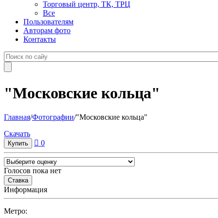
Торговый центр, ТК, ТРЦ
Все
Пользователям
Авторам фото
Контакты
"Московские кольца"
Главная
/
Фотографии
/
"Московские кольца"
Cкачать
0
Голосов пока нет
Информация
Метро: