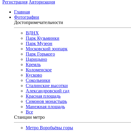
Регистрация
Авторизация
Главная
Фотографии
Достопримечательности
ВДНХ
Парк Кузьминки
Парк Музеон
Московский зоопарк
Парк Горького
Царицыно
Кремль
Коломенское
Кусково
Сокольники
Сталинские высотки
Александровский сад
Красная площадь
Симонов монастырь
Манежная площадь
Все
Станции метро
Метро Воробьёвы горы