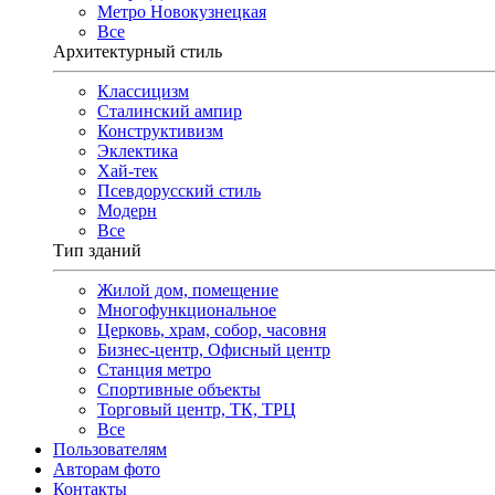
Метро Новокузнецкая
Все
Архитектурный стиль
Классицизм
Сталинский ампир
Конструктивизм
Эклектика
Хай-тек
Псевдорусский стиль
Модерн
Все
Тип зданий
Жилой дом, помещение
Многофункциональное
Церковь, храм, собор, часовня
Бизнес-центр, Офисный центр
Станция метро
Спортивные объекты
Торговый центр, ТК, ТРЦ
Все
Пользователям
Авторам фото
Контакты