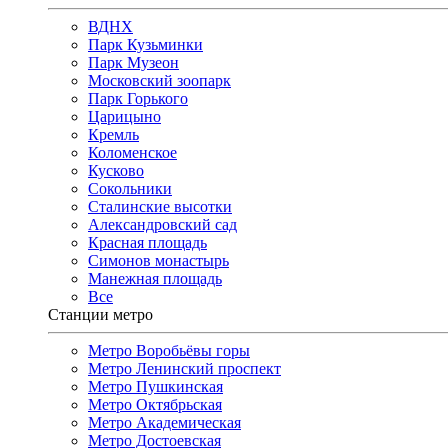
ВДНХ
Парк Кузьминки
Парк Музеон
Московский зоопарк
Парк Горького
Царицыно
Кремль
Коломенское
Кусково
Сокольники
Сталинские высотки
Александровский сад
Красная площадь
Симонов монастырь
Манежная площадь
Все
Станции метро
Метро Воробьёвы горы
Метро Ленинский проспект
Метро Пушкинская
Метро Октябрьская
Метро Академическая
Метро Достоевская