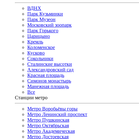
ВДНХ
Парк Кузьминки
Парк Музеон
Московский зоопарк
Парк Горького
Царицыно
Кремль
Коломенское
Кусково
Сокольники
Сталинские высотки
Александровский сад
Красная площадь
Симонов монастырь
Манежная площадь
Все
Станции метро
Метро Воробьёвы горы
Метро Ленинский проспект
Метро Пушкинская
Метро Октябрьская
Метро Академическая
Метро Достоевская