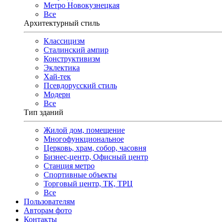
Метро Новокузнецкая
Все
Архитектурный стиль
Классицизм
Сталинский ампир
Конструктивизм
Эклектика
Хай-тек
Псевдорусский стиль
Модерн
Все
Тип зданий
Жилой дом, помещение
Многофункциональное
Церковь, храм, собор, часовня
Бизнес-центр, Офисный центр
Станция метро
Спортивные объекты
Торговый центр, ТК, ТРЦ
Все
Пользователям
Авторам фото
Контакты