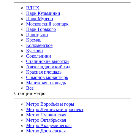
ВДНХ
Парк Кузьминки
Парк Музеон
Московский зоопарк
Парк Горького
Царицыно
Кремль
Коломенское
Кусково
Сокольники
Сталинские высотки
Александровский сад
Красная площадь
Симонов монастырь
Манежная площадь
Все
Станции метро
Метро Воробьёвы горы
Метро Ленинский проспект
Метро Пушкинская
Метро Октябрьская
Метро Академическая
Метро Достоевская