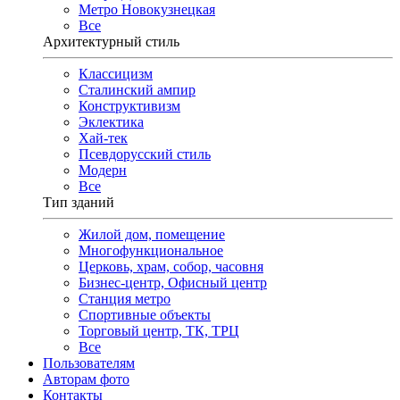
Метро Новокузнецкая
Все
Архитектурный стиль
Классицизм
Сталинский ампир
Конструктивизм
Эклектика
Хай-тек
Псевдорусский стиль
Модерн
Все
Тип зданий
Жилой дом, помещение
Многофункциональное
Церковь, храм, собор, часовня
Бизнес-центр, Офисный центр
Станция метро
Спортивные объекты
Торговый центр, ТК, ТРЦ
Все
Пользователям
Авторам фото
Контакты