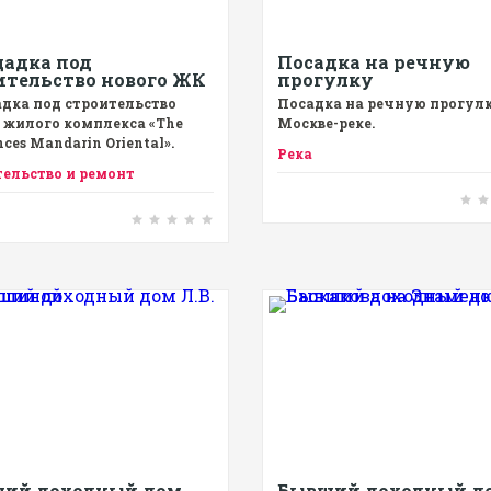
адка под
Посадка на речную
ительство нового ЖК
прогулку
дка под строительство
Посадка на речную прогулк
 жилого комплекса «The
Москве-реке.
nces Mandarin Oriental».
Река
ельство и ремонт
ий доходный дом
Бывший доходный д