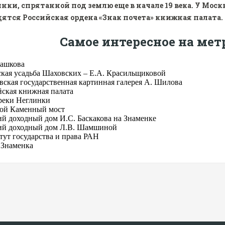
нки, спрятанной под землю еще в начале 19 века. У Моск
ятся Российская ордена «Знак почета» книжная палата.
Самое интересное на мет
ашкова
ская усадьба Шаховских – Е.А. Красильщиковой
вская государственная картинная галерея А. Шилова
йская книжная палата
 реки Неглинки
ой Каменный мост
й доходный дом И.С. Баскакова на Знаменке
й доходный дом Л.В. Шамшиной
тут государства и права РАН
 Знаменка