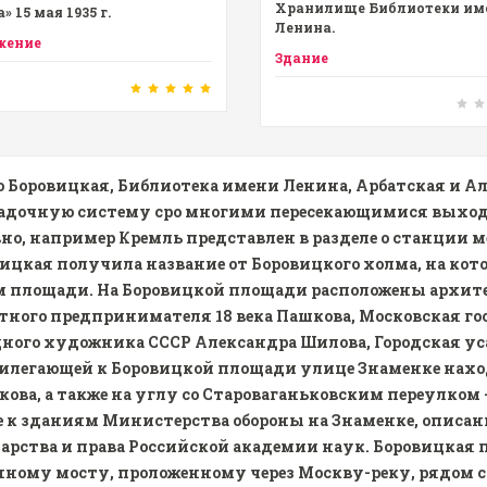
Хранилище Библиотеки им
» 15 мая 1935 г.
Ленина.
жение
Здание
о Боровицкая
, Библиотека имени Ленина, Арбатская и 
адочную систему сро многими пересекающимися выход
но, например Кремль представлен в разделе о станции 
ицкая получила название от Боровицкого холма, на кот
 площади. На Боровицкой площади расположены архитек
тного предпринимателя 18 века Пашкова, Московская г
ного художника СССР Александра Шилова, Городская ус
рилегающей к Боровицкой площади улице Знаменке нах
кова, а также на углу со Староваганьковским переулком
 к зданиям Министерства обороны на Знаменке, описан
арства и права Российской академии наук. Боровицка
ному мосту, проложенному через Москву-реку, рядом с