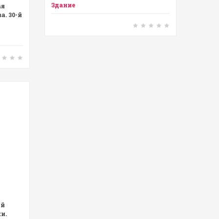
Здание
ая
а. 30-й
ой
и.