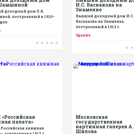
 Шамшиной
И.С. Баскакова на
Знаменке
й доходный дом Л.В.
Бывший доходный дом И.С.
ной, построенный в 1910–
Баскакова на Знаменке,
одах.
построенный в 1912 г.
е
Здание
 «Российская
Московская
ная палата»
государственная
картинная галерея А.
«Российская книжная
Шилова
», основанная в 1917 г.