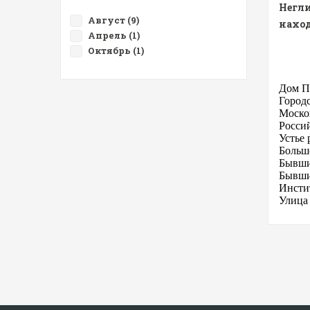
Негли
Август (9)
наход
Апрель (1)
Октябрь (1)
Дом П
Город
Моско
Росси
Устье
Больш
Бывши
Бывши
Инсти
Улица