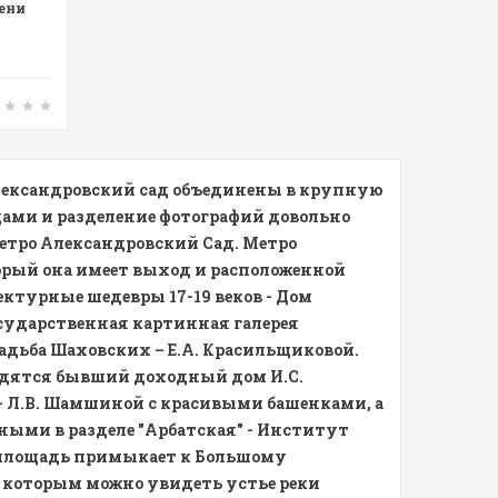
ени
Александровский сад объединены в крупную
ами и разделение фотографий довольно
метро Александровский Сад. Метро
орый она имеет выход и расположенной
турные шедевры 17-19 веков - Дом
осударственная картинная галерея
адьба Шаховских – Е.А. Красильщиковой.
одятся бывший доходный дом И.С.
 - Л.В. Шамшиной с красивыми башенками, а
ными в разделе "Арбатская" - Институт
я площадь примыкает к Большому
 которым можно увидеть устье реки