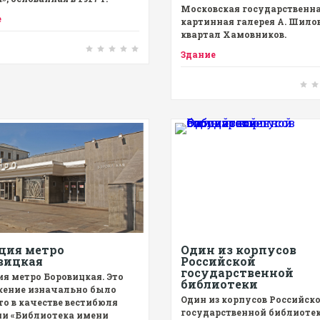
Московская государственн
е
картинная галерея А. Шилов
квартал Хамовников.
Здание
ция метро
Один из корпусов
вицкая
Российской
государственной
я метро Боровицкая. Это
библиотеки
жение изначально было
Один из корпусов Российск
о в качестве вестибюля
государственной библиотек
ии «Библиотека имени