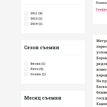
Ленина
Соору
2011 (9)
2012 (1)
2019 (1)
Метр
Сезон съемки
перес
услов
Боров
Весна (1)
рядом
Лето (9)
извес
Осень (1)
народ
На п
Баска
ближе
Месяц съемки
госуд
Камен