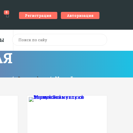
0
Регистрация
Авторизация
ТЫ
АЯ
ная
/
Фотографии
/
Метро Боровицкая