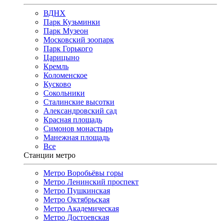
ВДНХ
Парк Кузьминки
Парк Музеон
Московский зоопарк
Парк Горького
Царицыно
Кремль
Коломенское
Кусково
Сокольники
Сталинские высотки
Александровский сад
Красная площадь
Симонов монастырь
Манежная площадь
Все
Станции метро
Метро Воробьёвы горы
Метро Ленинский проспект
Метро Пушкинская
Метро Октябрьская
Метро Академическая
Метро Достоевская