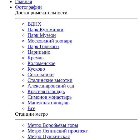
Главная
Фотографии
Достопримечательности
ВДНХ
Парк Кузьминки
Парк Музеон
Московский зоопарк
Парк Горького
Царицыно
Кремль
Коломенское
Кусково
Сокольники
Сталинские высотки
Александровский сад
Красная площадь
Симонов монастырь
Манежная площадь
Все
Станции метро
Метро Воробьёвы горы
Метро Ленинский проспект
Метро Пушкинская