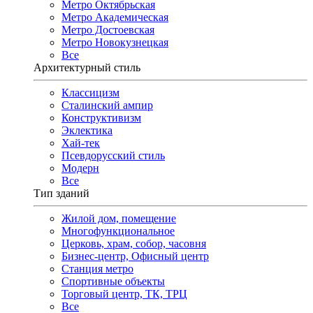
Метро Октябрьская
Метро Академическая
Метро Достоевская
Метро Новокузнецкая
Все
Архитектурный стиль
Классицизм
Сталинский ампир
Конструктивизм
Эклектика
Хай-тек
Псевдорусский стиль
Модерн
Все
Тип зданий
Жилой дом, помещение
Многофункциональное
Церковь, храм, собор, часовня
Бизнес-центр, Офисный центр
Станция метро
Спортивные объекты
Торговый центр, ТК, ТРЦ
Все