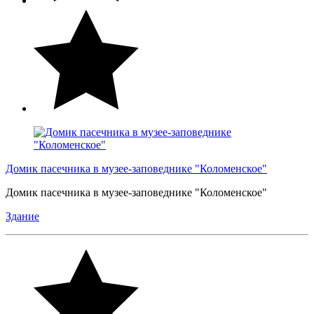
Домик пасечника в музее-заповеднике "Коломенское"
Домик пасечника в музее-заповеднике "Коломенское"
Здание