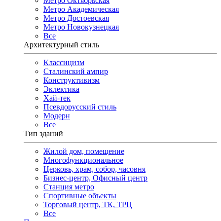
Метро Октябрьская
Метро Академическая
Метро Достоевская
Метро Новокузнецкая
Все
Архитектурный стиль
Классицизм
Сталинский ампир
Конструктивизм
Эклектика
Хай-тек
Псевдорусский стиль
Модерн
Все
Тип зданий
Жилой дом, помещение
Многофункциональное
Церковь, храм, собор, часовня
Бизнес-центр, Офисный центр
Станция метро
Спортивные объекты
Торговый центр, ТК, ТРЦ
Все