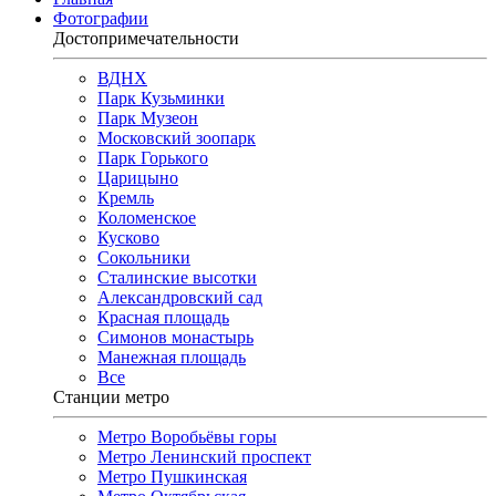
Фотографии
Достопримечательности
ВДНХ
Парк Кузьминки
Парк Музеон
Московский зоопарк
Парк Горького
Царицыно
Кремль
Коломенское
Кусково
Сокольники
Сталинские высотки
Александровский сад
Красная площадь
Симонов монастырь
Манежная площадь
Все
Станции метро
Метро Воробьёвы горы
Метро Ленинский проспект
Метро Пушкинская