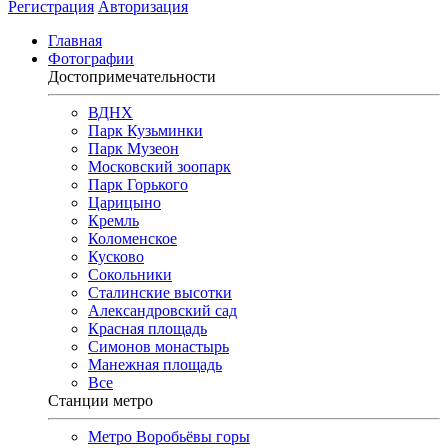
Регистрация
Авторизация
Главная
Фотографии
Достопримечательности
ВДНХ
Парк Кузьминки
Парк Музеон
Московский зоопарк
Парк Горького
Царицыно
Кремль
Коломенское
Кусково
Сокольники
Сталинские высотки
Александровский сад
Красная площадь
Симонов монастырь
Манежная площадь
Все
Станции метро
Метро Воробьёвы горы