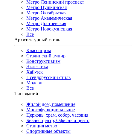
Метро Ленинский проспект
Метро Пушкинская
Метро Октябрьская
Метро Академическая
Метро Достоевская
Метро Новокузнецкая
Все
Архитектурный стиль
Классицизм
Сталинский ампир
Конструктивизм
Эклектика
Хай-тек
Псевдорусский стиль
Модерн
Все
Тип зданий
Жилой дом, помещение
Многофункциональное
Церковь, храм, собор, часовня
Бизнес-центр, Офисный центр
Станция метро
Спортивные объекты