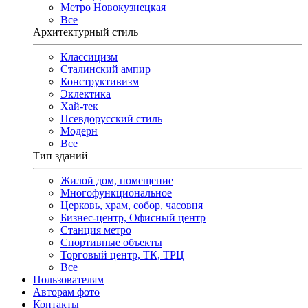
Метро Новокузнецкая
Все
Архитектурный стиль
Классицизм
Сталинский ампир
Конструктивизм
Эклектика
Хай-тек
Псевдорусский стиль
Модерн
Все
Тип зданий
Жилой дом, помещение
Многофункциональное
Церковь, храм, собор, часовня
Бизнес-центр, Офисный центр
Станция метро
Спортивные объекты
Торговый центр, ТК, ТРЦ
Все
Пользователям
Авторам фото
Контакты