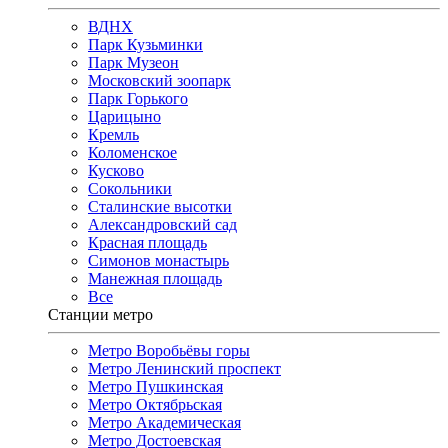
ВДНХ
Парк Кузьминки
Парк Музеон
Московский зоопарк
Парк Горького
Царицыно
Кремль
Коломенское
Кусково
Сокольники
Сталинские высотки
Александровский сад
Красная площадь
Симонов монастырь
Манежная площадь
Все
Станции метро
Метро Воробьёвы горы
Метро Ленинский проспект
Метро Пушкинская
Метро Октябрьская
Метро Академическая
Метро Достоевская