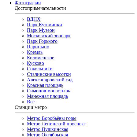
Фотографии
Достопримечательности
ВДНХ
Парк Кузьминки
Парк Музеон
Московский зоопарк
Парк Горького
Царицыно
Кремль
Коломенское
Кусково
Сокольники
Сталинские высотки
Александровский сад
Красная площадь
Симонов монастырь
Манежная площадь
Все
Станции метро
Метро Воробьёвы горы
Метро Ленинский проспект
Метро Пушкинская
Метро Октябрьская