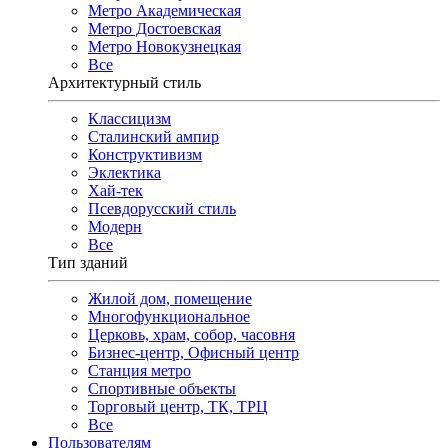
Метро Академическая
Метро Достоевская
Метро Новокузнецкая
Все
Архитектурный стиль
Классицизм
Сталинский ампир
Конструктивизм
Эклектика
Хай-тек
Псевдорусский стиль
Модерн
Все
Тип зданий
Жилой дом, помещение
Многофункциональное
Церковь, храм, собор, часовня
Бизнес-центр, Офисный центр
Станция метро
Спортивные объекты
Торговый центр, ТК, ТРЦ
Все
Пользователям