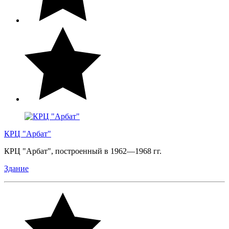
КРЦ "Арбат"
КРЦ "Арбат", построенный в 1962—1968 гг.
Здание