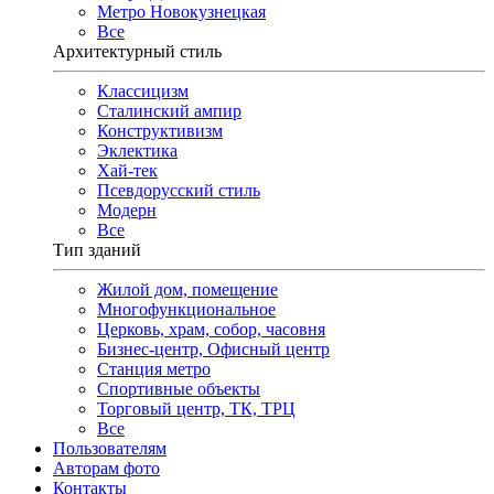
Метро Новокузнецкая
Все
Архитектурный стиль
Классицизм
Сталинский ампир
Конструктивизм
Эклектика
Хай-тек
Псевдорусский стиль
Модерн
Все
Тип зданий
Жилой дом, помещение
Многофункциональное
Церковь, храм, собор, часовня
Бизнес-центр, Офисный центр
Станция метро
Спортивные объекты
Торговый центр, ТК, ТРЦ
Все
Пользователям
Авторам фото
Контакты