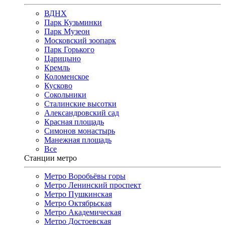
ВДНХ
Парк Кузьминки
Парк Музеон
Московский зоопарк
Парк Горького
Царицыно
Кремль
Коломенское
Кусково
Сокольники
Сталинские высотки
Александровский сад
Красная площадь
Симонов монастырь
Манежная площадь
Все
Станции метро
Метро Воробьёвы горы
Метро Ленинский проспект
Метро Пушкинская
Метро Октябрьская
Метро Академическая
Метро Достоевская