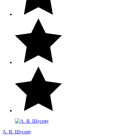
А. В. Щусеву