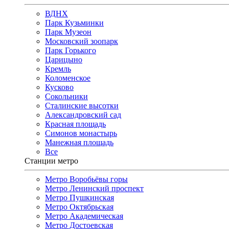
ВДНХ
Парк Кузьминки
Парк Музеон
Московский зоопарк
Парк Горького
Царицыно
Кремль
Коломенское
Кусково
Сокольники
Сталинские высотки
Александровский сад
Красная площадь
Симонов монастырь
Манежная площадь
Все
Станции метро
Метро Воробьёвы горы
Метро Ленинский проспект
Метро Пушкинская
Метро Октябрьская
Метро Академическая
Метро Достоевская