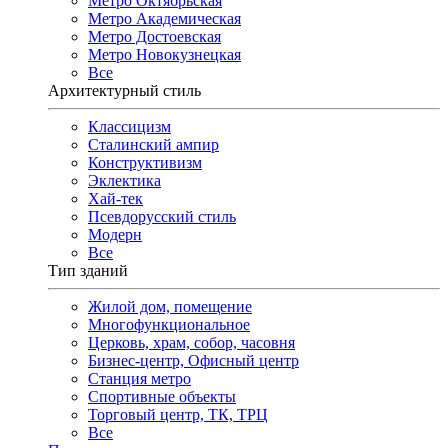
Метро Октябрьская
Метро Академическая
Метро Достоевская
Метро Новокузнецкая
Все
Архитектурный стиль
Классицизм
Сталинский ампир
Конструктивизм
Эклектика
Хай-тек
Псевдорусский стиль
Модерн
Все
Тип зданий
Жилой дом, помещение
Многофункциональное
Церковь, храм, собор, часовня
Бизнес-центр, Офисный центр
Станция метро
Спортивные объекты
Торговый центр, ТК, ТРЦ
Все