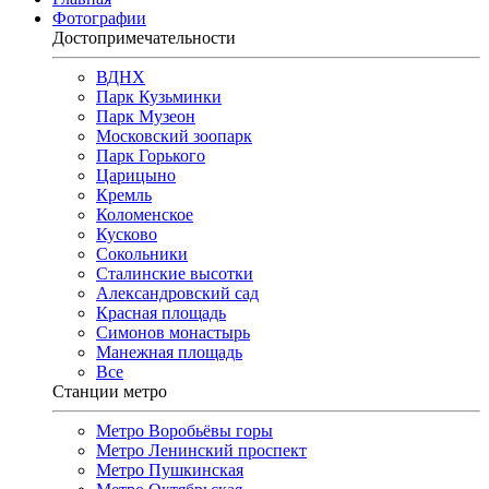
Фотографии
Достопримечательности
ВДНХ
Парк Кузьминки
Парк Музеон
Московский зоопарк
Парк Горького
Царицыно
Кремль
Коломенское
Кусково
Сокольники
Сталинские высотки
Александровский сад
Красная площадь
Симонов монастырь
Манежная площадь
Все
Станции метро
Метро Воробьёвы горы
Метро Ленинский проспект
Метро Пушкинская