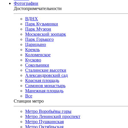
Фотографии
Достопримечательности
ВДНХ
Парк Кузьминки
Парк Музеон
Московский зоопарк
Парк Горького
Царицыно
Кремль
Коломенское
Кусково
Сокольники
Сталинские высотки
Александровский сад
Красная площадь
Симонов монастырь
Манежная площадь
Все
Станции метро
Метро Воробьёвы горы
Метро Ленинский проспект
Метро Пушкинская
Метро Октябрьская