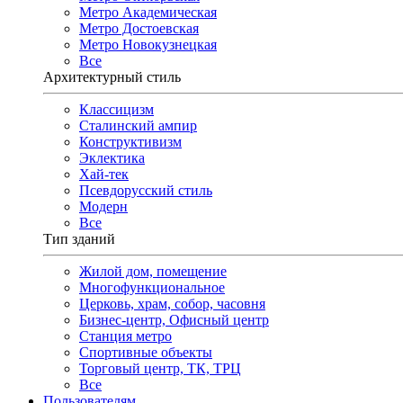
Метро Академическая
Метро Достоевская
Метро Новокузнецкая
Все
Архитектурный стиль
Классицизм
Сталинский ампир
Конструктивизм
Эклектика
Хай-тек
Псевдорусский стиль
Модерн
Все
Тип зданий
Жилой дом, помещение
Многофункциональное
Церковь, храм, собор, часовня
Бизнес-центр, Офисный центр
Станция метро
Спортивные объекты
Торговый центр, ТК, ТРЦ
Все
Пользователям