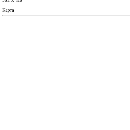
381.57 КБ
Карта