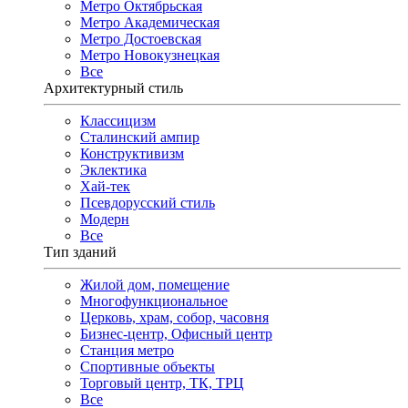
Метро Октябрьская
Метро Академическая
Метро Достоевская
Метро Новокузнецкая
Все
Архитектурный стиль
Классицизм
Сталинский ампир
Конструктивизм
Эклектика
Хай-тек
Псевдорусский стиль
Модерн
Все
Тип зданий
Жилой дом, помещение
Многофункциональное
Церковь, храм, собор, часовня
Бизнес-центр, Офисный центр
Станция метро
Спортивные объекты
Торговый центр, ТК, ТРЦ
Все