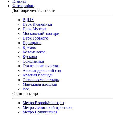
Главная
Фотографии
Достопримечательности
ВДНХ
Парк Кузьминки
Парк Музеон
Московский зоопарк
Парк Горького
Царицыно
Кремль
Коломенское
Кусково
Сокольники
Сталинские высотки
Александровский сад
Красная площадь
Симонов монастырь
Манежная площадь
Все
Станции метро
Метро Воробьёвы горы
Метро Ленинский проспект
Метро Пушкинская