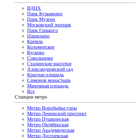
ВДНХ
Парк Кузьминки
Парк Музеон
Московский зоопарк
Парк Горького
Царицыно
Кремль
Коломенское
Кусково
Сокольники
Сталинские высотки
Александровский сад
Красная площадь
Симонов монастырь
Манежная площадь
Все
Станции метро
Метро Воробьёвы горы
Метро Ленинский проспект
Метро Пушкинская
Метро Октябрьская
Метро Академическая
Метро Достоевская