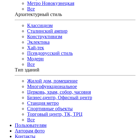
Метро Новокузнецкая
Все
Архитектурный стиль
Классицизм
Сталинский ампир
Конструктивизм
Эклектика
Хай-тек
Псевдорусский стиль
Модерн
Все
Тип зданий
Жилой дом, помещение
Многофункциональное
Церковь, храм, собор, часовня
Бизнес-центр, Офисный центр
Станция метро
Спортивные объекты
Торговый центр, ТК, ТРЦ
Все
Пользователям
Авторам фото
Контакты