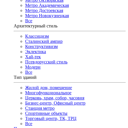
Метро Октябрьская
Метро Академическая
Метро Достоевская
Метро Новокузнецкая
Все
Архитектурный стиль
Классицизм
Сталинский ампир
Конструктивизм
Эклектика
Хай-тек
Псевдорусский стиль
Модерн
Все
Тип зданий
Жилой дом, помещение
Многофункциональное
Церковь, храм, собор, часовня
Бизнес-центр, Офисный центр
Станция метро
Спортивные объекты
Торговый центр, ТК, ТРЦ
Все