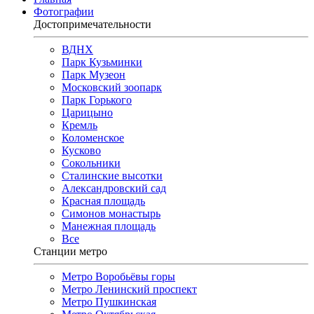
Фотографии
Достопримечательности
ВДНХ
Парк Кузьминки
Парк Музеон
Московский зоопарк
Парк Горького
Царицыно
Кремль
Коломенское
Кусково
Сокольники
Сталинские высотки
Александровский сад
Красная площадь
Симонов монастырь
Манежная площадь
Все
Станции метро
Метро Воробьёвы горы
Метро Ленинский проспект
Метро Пушкинская