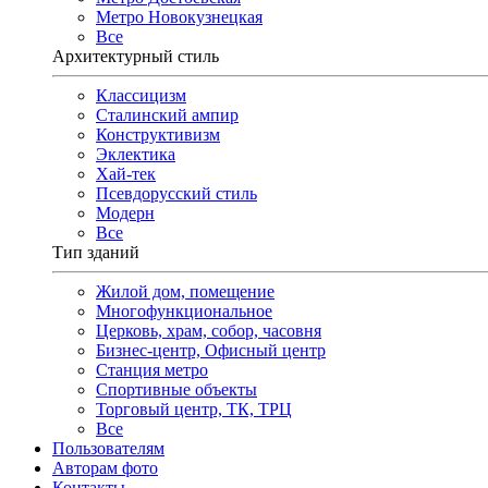
Метро Новокузнецкая
Все
Архитектурный стиль
Классицизм
Сталинский ампир
Конструктивизм
Эклектика
Хай-тек
Псевдорусский стиль
Модерн
Все
Тип зданий
Жилой дом, помещение
Многофункциональное
Церковь, храм, собор, часовня
Бизнес-центр, Офисный центр
Станция метро
Спортивные объекты
Торговый центр, ТК, ТРЦ
Все
Пользователям
Авторам фото
Контакты