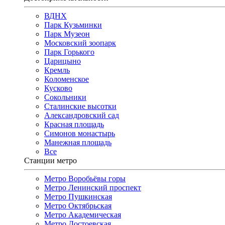
ВДНХ
Парк Кузьминки
Парк Музеон
Московский зоопарк
Парк Горького
Царицыно
Кремль
Коломенское
Кусково
Сокольники
Сталинские высотки
Александровский сад
Красная площадь
Симонов монастырь
Манежная площадь
Все
Станции метро
Метро Воробьёвы горы
Метро Ленинский проспект
Метро Пушкинская
Метро Октябрьская
Метро Академическая
Метро Достоевская