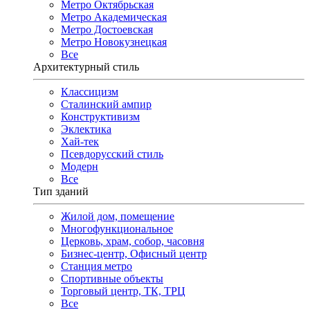
Метро Октябрьская
Метро Академическая
Метро Достоевская
Метро Новокузнецкая
Все
Архитектурный стиль
Классицизм
Сталинский ампир
Конструктивизм
Эклектика
Хай-тек
Псевдорусский стиль
Модерн
Все
Тип зданий
Жилой дом, помещение
Многофункциональное
Церковь, храм, собор, часовня
Бизнес-центр, Офисный центр
Станция метро
Спортивные объекты
Торговый центр, ТК, ТРЦ
Все