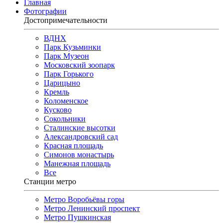
Главная
Фотографии
Достопримечательности
ВДНХ
Парк Кузьминки
Парк Музеон
Московский зоопарк
Парк Горького
Царицыно
Кремль
Коломенское
Кусково
Сокольники
Сталинские высотки
Александровский сад
Красная площадь
Симонов монастырь
Манежная площадь
Все
Станции метро
Метро Воробьёвы горы
Метро Ленинский проспект
Метро Пушкинская