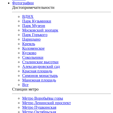
Фотографии
Достопримечательности
ВДНХ
Парк Кузьминки
Парк Музеон
Московский зоопарк
Парк Горького
Царицыно
Кремль
Коломенское
Кусково
Сокольники
Сталинские высотки
Александровский сад
Красная площадь
Симонов монастырь
Манежная площадь
Все
Станции метро
Метро Воробьёвы горы
Метро Ленинский проспект
Метро Пушкинская
Метро Октябрьская