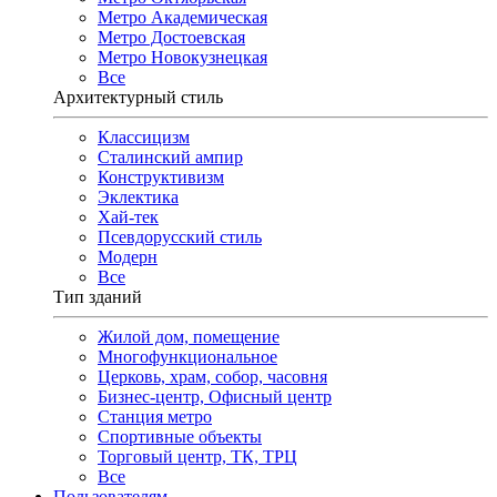
Метро Академическая
Метро Достоевская
Метро Новокузнецкая
Все
Архитектурный стиль
Классицизм
Сталинский ампир
Конструктивизм
Эклектика
Хай-тек
Псевдорусский стиль
Модерн
Все
Тип зданий
Жилой дом, помещение
Многофункциональное
Церковь, храм, собор, часовня
Бизнес-центр, Офисный центр
Станция метро
Спортивные объекты
Торговый центр, ТК, ТРЦ
Все
Пользователям