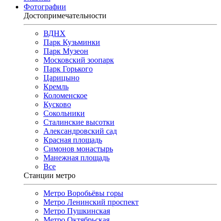
Фотографии
Достопримечательности
ВДНХ
Парк Кузьминки
Парк Музеон
Московский зоопарк
Парк Горького
Царицыно
Кремль
Коломенское
Кусково
Сокольники
Сталинские высотки
Александровский сад
Красная площадь
Симонов монастырь
Манежная площадь
Все
Станции метро
Метро Воробьёвы горы
Метро Ленинский проспект
Метро Пушкинская
Метро Октябрьская