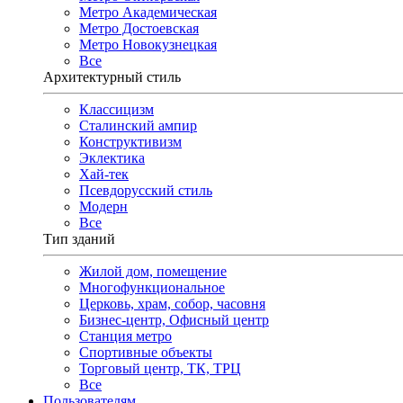
Метро Академическая
Метро Достоевская
Метро Новокузнецкая
Все
Архитектурный стиль
Классицизм
Сталинский ампир
Конструктивизм
Эклектика
Хай-тек
Псевдорусский стиль
Модерн
Все
Тип зданий
Жилой дом, помещение
Многофункциональное
Церковь, храм, собор, часовня
Бизнес-центр, Офисный центр
Станция метро
Спортивные объекты
Торговый центр, ТК, ТРЦ
Все
Пользователям