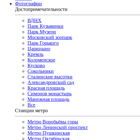
Фотографии
Достопримечательности
ВДНХ
Парк Кузьминки
Парк Музеон
Московский зоопарк
Парк Горького
Царицыно
Кремль
Коломенское
Кусково
Сокольники
Сталинские высотки
Александровский сад
Красная площадь
Симонов монастырь
Манежная площадь
Все
Станции метро
Метро Воробьёвы горы
Метро Ленинский проспект
Метро Пушкинская
Метро Октябрьская