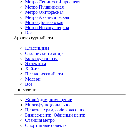
Метро Ленинский проспект
Метро Пушкинская
Метро Октябрьская
Метро Академическая
Метро Достоевская
Метро Новокузнецкая
Все
Архитектурный стиль
Классицизм
Сталинский ампир
Конструктивизм
Эклектика
Хай-тек
Псевдорусский стиль
Модерн
Все
Тип зданий
Жилой дом, помещение
Многофункциональное
Церковь, храм, собор, часовня
Бизнес-центр, Офисный центр
Станция метро
Спортивные объекты