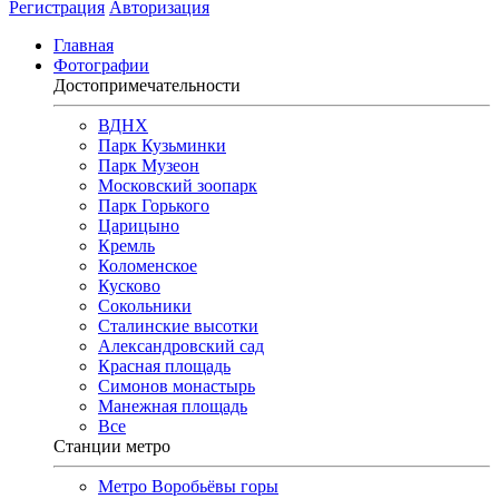
Регистрация
Авторизация
Главная
Фотографии
Достопримечательности
ВДНХ
Парк Кузьминки
Парк Музеон
Московский зоопарк
Парк Горького
Царицыно
Кремль
Коломенское
Кусково
Сокольники
Сталинские высотки
Александровский сад
Красная площадь
Симонов монастырь
Манежная площадь
Все
Станции метро
Метро Воробьёвы горы