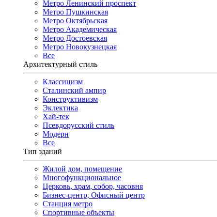
Метро Ленинский проспект
Метро Пушкинская
Метро Октябрьская
Метро Академическая
Метро Достоевская
Метро Новокузнецкая
Все
Архитектурный стиль
Классицизм
Сталинский ампир
Конструктивизм
Эклектика
Хай-тек
Псевдорусский стиль
Модерн
Все
Тип зданий
Жилой дом, помещение
Многофункциональное
Церковь, храм, собор, часовня
Бизнес-центр, Офисный центр
Станция метро
Спортивные объекты