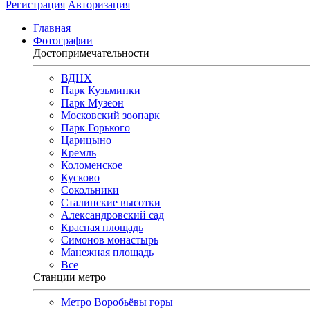
Регистрация
Авторизация
Главная
Фотографии
Достопримечательности
ВДНХ
Парк Кузьминки
Парк Музеон
Московский зоопарк
Парк Горького
Царицыно
Кремль
Коломенское
Кусково
Сокольники
Сталинские высотки
Александровский сад
Красная площадь
Симонов монастырь
Манежная площадь
Все
Станции метро
Метро Воробьёвы горы