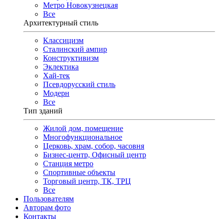
Метро Новокузнецкая
Все
Архитектурный стиль
Классицизм
Сталинский ампир
Конструктивизм
Эклектика
Хай-тек
Псевдорусский стиль
Модерн
Все
Тип зданий
Жилой дом, помещение
Многофункциональное
Церковь, храм, собор, часовня
Бизнес-центр, Офисный центр
Станция метро
Спортивные объекты
Торговый центр, ТК, ТРЦ
Все
Пользователям
Авторам фото
Контакты