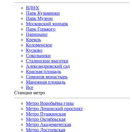
ВДНХ
Парк Кузьминки
Парк Музеон
Московский зоопарк
Парк Горького
Царицыно
Кремль
Коломенское
Кусково
Сокольники
Сталинские высотки
Александровский сад
Красная площадь
Симонов монастырь
Манежная площадь
Все
Станции метро
Метро Воробьёвы горы
Метро Ленинский проспект
Метро Пушкинская
Метро Октябрьская
Метро Академическая
Метро Достоевская