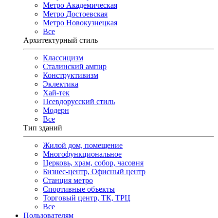
Метро Академическая
Метро Достоевская
Метро Новокузнецкая
Все
Архитектурный стиль
Классицизм
Сталинский ампир
Конструктивизм
Эклектика
Хай-тек
Псевдорусский стиль
Модерн
Все
Тип зданий
Жилой дом, помещение
Многофункциональное
Церковь, храм, собор, часовня
Бизнес-центр, Офисный центр
Станция метро
Спортивные объекты
Торговый центр, ТК, ТРЦ
Все
Пользователям