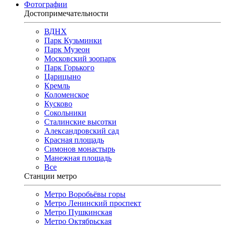
Фотографии
Достопримечательности
ВДНХ
Парк Кузьминки
Парк Музеон
Московский зоопарк
Парк Горького
Царицыно
Кремль
Коломенское
Кусково
Сокольники
Сталинские высотки
Александровский сад
Красная площадь
Симонов монастырь
Манежная площадь
Все
Станции метро
Метро Воробьёвы горы
Метро Ленинский проспект
Метро Пушкинская
Метро Октябрьская