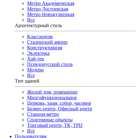
Метро Академическая
Метро Достоевская
Метро Новокузнецкая
Все
Архитектурный стиль
Классицизм
Сталинский ампир
Конструктивизм
Эклектика
Хай-тек
Псевдорусский стиль
Модерн
Все
Тип зданий
Жилой дом, помещение
Многофункциональное
Церковь, храм, собор, часовня
Бизнес-центр, Офисный центр
Станция метро
Спортивные объекты
Торговый центр, ТК, ТРЦ
Все
Пользователям