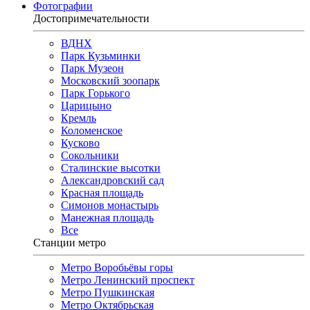
Фотографии
Достопримечательности
ВДНХ
Парк Кузьминки
Парк Музеон
Московский зоопарк
Парк Горького
Царицыно
Кремль
Коломенское
Кусково
Сокольники
Сталинские высотки
Александровский сад
Красная площадь
Симонов монастырь
Манежная площадь
Все
Станции метро
Метро Воробьёвы горы
Метро Ленинский проспект
Метро Пушкинская
Метро Октябрьская